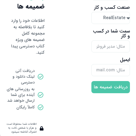
ضمیمه ها
صنعت کسب و کار
اطلاعات خود را وارد
كنيد تا بلافاصله به
سمت شما در کسب
مجموعه كامل
و کار
ضميمه های ويژه
كتاب دسترسى پيدا
كنيد.
ایمیل
دریافت آنی
لینک دانلود و
دسترسى
دریافت ضمیمه ها
به روزرسانى هاى
آينده براى شما
ارسال خواهد شد
كاملاً رايگان
اطلاعات شما محفوظ است
و هركز با شخص ثالت به
اشتراک كذاشته نمیشود